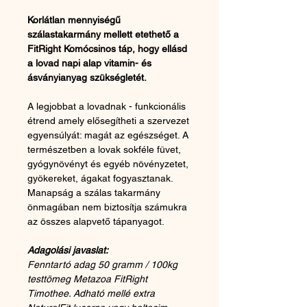
Korlátlan mennyiségű 
szálastakarmány mellett etethető a 
FitRight Komócsinos táp, hogy ellásd 
a lovad napi alap vitamin- és 
ásványianyag szükségletét.
A legjobbat a lovadnak - funkcionális 
étrend amely elősegítheti a szervezet 
egyensúlyát: magát az egészséget. A 
természetben a lovak sokféle füvet, 
gyógynövényt és egyéb növényzetet, 
gyökereket, ágakat fogyasztanak. 
Manapság a szálas takarmány 
önmagában nem biztosítja számukra 
az összes alapvető tápanyagot.
Adagolási javaslat:
Fenntartó adag 50 gramm / 100kg 
testtömeg Metazoa FitRight 
Timothee. Adható mellé extra 