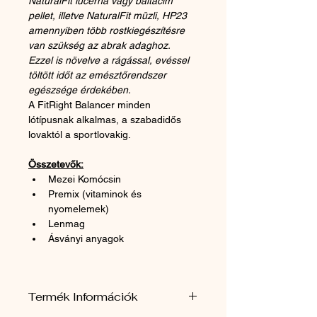
NaturalFit lucerna vagy baltacim 
pellet, illetve NaturalFit müzli, HP23 
amennyiben több rostkiegészítésre 
van szükség az abrak adaghoz. 
Ezzel is növelve a rágással, evéssel 
töltött időt az emésztőrendszer 
egészsége érdekében. 
A FitRight Balancer minden 
lótípusnak alkalmas, a szabadidős 
lovaktól a sportlovakig.
Összetevők:
Mezei Komócsin
Premix (vitaminok és 
nyomelemek)
Lenmag
Ásványi anyagok
Termék Információk