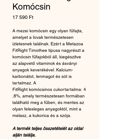
Komócsin
Price
17 590 Ft
A mezei komócsin egy olyan fűfajta, 
amelyet a lovak természetesen 
ízletesnek találnak. Ezért a Metazoa 
FitRight Timothee tipusa nagyrészt a 
komócsin fűfajokból áll, kiegészítve 
az alapvető vitaminok és ásványi 
anyagok keverékével. Kalcium-
karbonátot, lenmagot és sót is 
tartalmaz. A 
FitRight komócsinos cukortartalma: 4
,8%, amely természetesen formában 
található meg a fűben, és mentes az 
olyan felesleges anyagoktól, mint a 
melasz, a kukorica és a szója. 
A termék teljes összetételét az oldal 
alján találja.